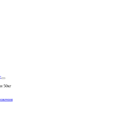
г
и 50кг
вижения