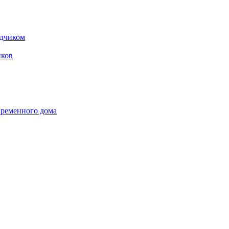
одчиком
ков
временного дома