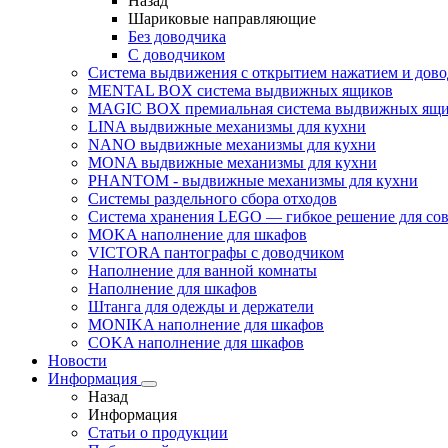
Назад
Шариковые направляющие
Без доводчика
С доводчиком
Система выдвижения с открытием нажатием и дов
MENTAL BOX система выдвижных ящиков
MAGIC BOX премиальная система выдвижных ящи
LINA выдвижные механизмы для кухни
NANO выдвижные механизмы для кухни
MONA выдвижные механизмы для кухни
PHANTOM - выдвижные механизмы для кухни
Системы раздельного сбора отходов
Система хранения LEGO — гибкое решение для со
MOKA наполнение для шкафов
VICTORA пантографы с доводчиком
Наполнение для ванной комнаты
Наполнение для шкафов
Штанга для одежды и держатели
MONIKA наполнение для шкафов
COKA наполнение для шкафов
Новости
Информация
Назад
Информация
Статьи о продукции