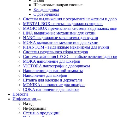
Назад
Шариковые направляющие
Без доводчика
С доводчиком
Система выдвижения с открытием нажатием и дов
MENTAL BOX система выдвижных ящиков
MAGIC BOX премиальная система выдвижных ящи
LINA выдвижные механизмы для кухни
NANO выдвижные механизмы для кухни
MONA выдвижные механизмы для кухни
PHANTOM - выдвижные механизмы для кухни
Системы раздельного сбора отходов
Система хранения LEGO — гибкое решение для со
MOKA наполнение для шкафов
VICTORA пантографы с доводчиком
Наполнение для ванной комнаты
Наполнение для шкафов
Штанга для одежды и держатели
MONIKA наполнение для шкафов
COKA наполнение для шкафов
Новости
Информация
Назад
Информация
Статьи о продукции