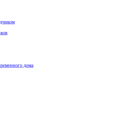
одчиком
ков
временного дома