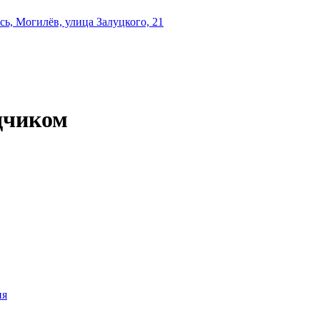
ь, Могилёв, улица Залуцкого, 21
дчиком
ия