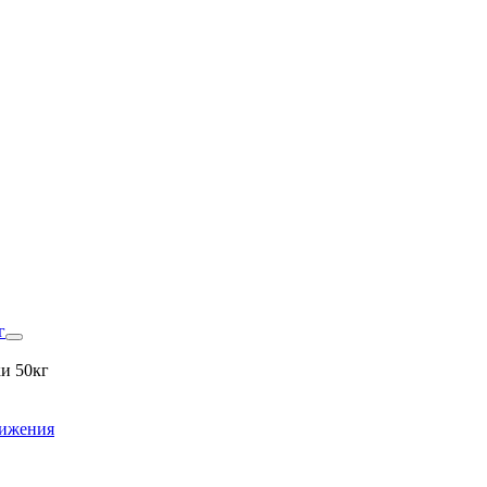
г
и 50кг
вижения