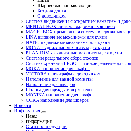
Назад
Шариковые направляющие
Без доводчика
С доводчиком
Система выдвижения с открытием нажатием и дов
MENTAL BOX система выдвижных ящиков
MAGIC BOX премиальная система выдвижных ящи
LINA выдвижные механизмы для кухни
NANO выдвижные механизмы для кухни
MONA выдвижные механизмы для кухни
PHANTOM - выдвижные механизмы для кухни
Системы раздельного сбора отходов
Система хранения LEGO — гибкое решение для со
MOKA наполнение для шкафов
VICTORA пантографы с доводчиком
Наполнение для ванной комнаты
Наполнение для шкафов
Штанга для одежды и держатели
MONIKA наполнение для шкафов
COKA наполнение для шкафов
Новости
Информация
Назад
Информация
Статьи о продукции