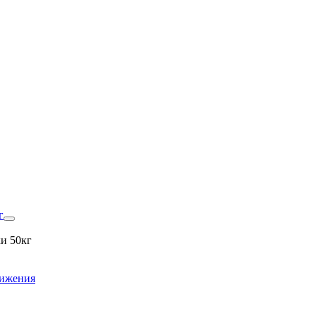
г
и 50кг
вижения