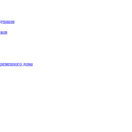
одчиком
ков
временного дома