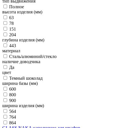
тип выдвижения
Полное
высота изделия (мм)
63
78
151
204
глубина изделия (мм)
443
материал
Сталь/алюминий/стекло
наличие доводчика
Да
цвет
Темный шоколад
ширина базы (мм)
600
800
900
ширина изделия (мм)
564
764
864
GLASS NAKA наполнение для шкафов