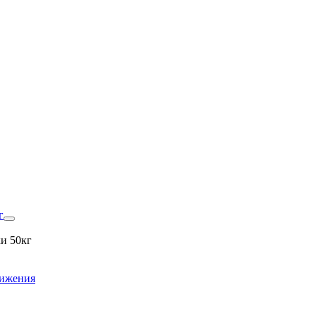
г
и 50кг
вижения