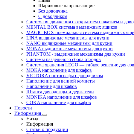
Назад
Шариковые направляющие
Без доводчика
С доводчиком
Система выдвижения с открытием нажатием и дов
MENTAL BOX система выдвижных ящиков
MAGIC BOX премиальная система выдвижных ящи
LINA выдвижные механизмы для кухни
NANO выдвижные механизмы для кухни
MONA выдвижные механизмы для кухни
PHANTOM - выдвижные механизмы для кухни
Системы раздельного сбора отходов
Система хранения LEGO — гибкое решение для со
MOKA наполнение для шкафов
VICTORA пантографы с доводчиком
Наполнение для ванной комнаты
Наполнение для шкафов
Штанга для одежды и держатели
MONIKA наполнение для шкафов
COKA наполнение для шкафов
Новости
Информация
Назад
Информация
Статьи о продукции