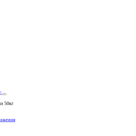
г
и 50кг
вижения