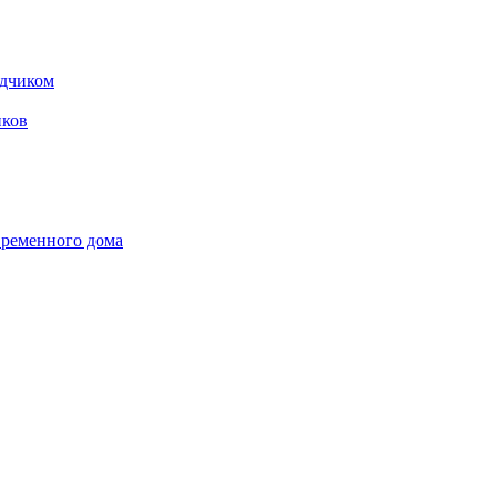
одчиком
ков
временного дома