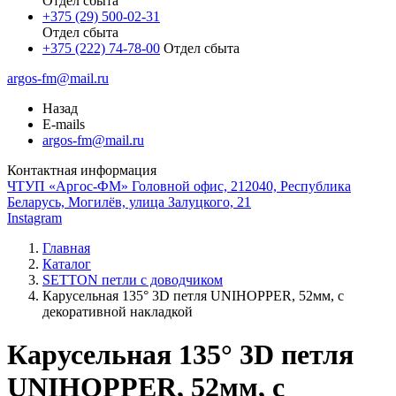
Отдел сбыта
+375 (29) 500-02-31
Отдел сбыта
+375 (222) 74-78-00
Отдел сбыта
argos-fm@mail.ru
Назад
E-mails
argos-fm@mail.ru
Контактная информация
ЧТУП «Аргос-ФМ» Головной офис, 212040, Республика
Беларусь, Могилёв, улица Залуцкого, 21
Instagram
Главная
Каталог
SETTON петли с доводчиком
Карусельная 135° 3D петля UNIHOPPER, 52мм, с
декоративной накладкой
Карусельная 135° 3D петля
UNIHOPPER, 52мм, с