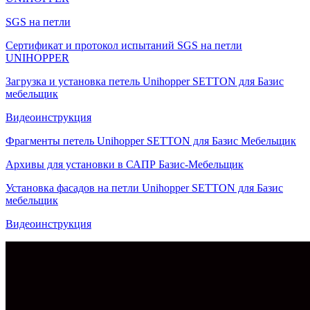
SGS на петли
Сертификат и протокол испытаний SGS на петли
UNIHOPPER
Загрузка и установка петель Unihopper SETTON для Базис
мебельщик
Видеоинструкция
Фрагменты петель Unihopper SETTON для Базис Мебельщик
Архивы для установки в САПР Базис-Мебельщик
Установка фасадов на петли Unihopper SETTON для Базис
мебельщик
Видеоинструкция