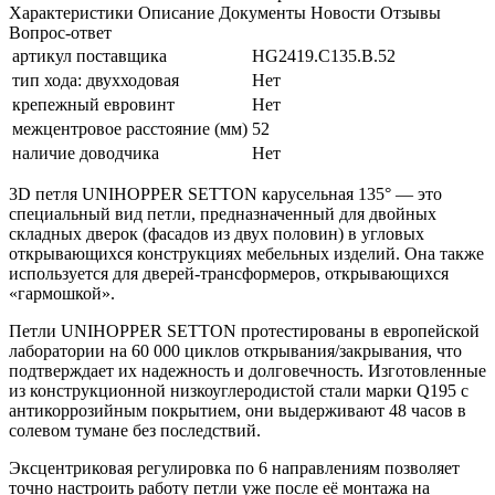
Характеристики
Описание
Документы
Новости
Отзывы
Вопрос-ответ
артикул поставщика
HG2419.C135.B.52
тип хода: двухходовая
Нет
крепежный евровинт
Нет
межцентровое расстояние (мм)
52
наличие доводчика
Нет
3D петля UNIHOPPER SETTON карусельная 135° — это
специальный вид петли, предназначенный для двойных
складных дверок (фасадов из двух половин) в угловых
открывающихся конструкциях мебельных изделий. Она также
используется для дверей-трансформеров, открывающихся
«гармошкой».
Петли UNIHOPPER SETTON протестированы в европейской
лаборатории на 60 000 циклов открывания/закрывания, что
подтверждает их надежность и долговечность. Изготовленные
из конструкционной низкоуглеродистой стали марки Q195 с
антикоррозийным покрытием, они выдерживают 48 часов в
солевом тумане без последствий.
Эксцентриковая регулировка по 6 направлениям позволяет
точно настроить работу петли уже после её монтажа на