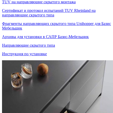
TUV на направляющие скрытого монтажа
Сертификат и протокол испытаний TUV Rheinland на
направляющие скрытого типа
Фрагменты направляющих скрытого типа Unihopper для Базис
Мебельщик
Архивы для установки в САПР Базис-Мебельщик
Направляющие скрытого типа
Инструкция по установке