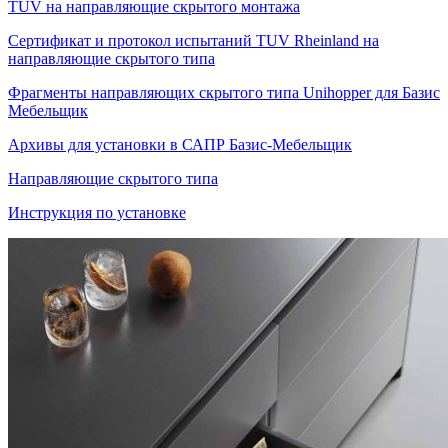
TUV на направляющие скрытого монтажа
Сертификат и протокол испытаний TUV Rheinland на
направляющие скрытого типа
Фрагменты направляющих скрытого типа Unihopper для Базис
Мебельщик
Архивы для установки в САПР Базис-Мебельщик
Направляющие скрытого типа
Инструкция по установке