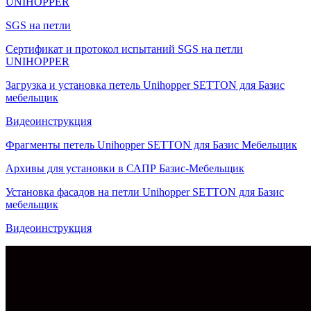
UNIHOPPER
SGS на петли
Сертификат и протокол испытаний SGS на петли
UNIHOPPER
Загрузка и установка петель Unihopper SETTON для Базис
мебельщик
Видеоинструкция
Фрагменты петель Unihopper SETTON для Базис Мебельщик
Архивы для установки в САПР Базис-Мебельщик
Установка фасадов на петли Unihopper SETTON для Базис
мебельщик
Видеоинструкция