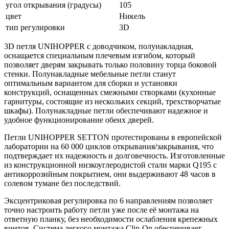
угол открывания (градусы)
105
цвет
Никель
тип регулировки
3D
3D петля UNIHOPPER с доводчиком, полунакладная,
оснащается специальным плечевым изгибом, который
позволяет дверям закрывать только половину торца боковой
стенки. Полунакладные мебельные петли станут
оптимальным вариантом для сборки и установки
конструкций, оснащенных смежными створками (кухонные
гарнитуры, состоящие из нескольких секций, трехстворчатые
шкафы). Полунакладные петли обеспечивают надежное и
удобное функционирование обеих дверей.
Петли UNIHOPPER SETTON протестированы в европейской
лаборатории на 60 000 циклов открывания/закрывания, что
подтверждает их надежность и долговечность. Изготовленные
из конструкционной низкоуглеродистой стали марки Q195 с
антикоррозийным покрытием, они выдерживают 48 часов в
солевом тумане без последствий.
Эксцентриковая регулировка по 6 направлениям позволяет
точно настроить работу петли уже после её монтажа на
ответную планку, без необходимости ослабления крепежных
винтов. Система легкого монтажа Clip-On обеспечивает