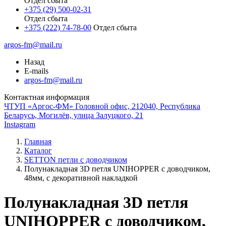
Отдел сбыта
+375 (29) 500-02-31
Отдел сбыта
+375 (222) 74-78-00
Отдел сбыта
argos-fm@mail.ru
Назад
E-mails
argos-fm@mail.ru
Контактная информация
ЧТУП «Аргос-ФМ» Головной офис, 212040, Республика
Беларусь, Могилёв, улица Залуцкого, 21
Instagram
Главная
Каталог
SETTON петли с доводчиком
Полунакладная 3D петля UNIHOPPER с доводчиком,
48мм, с декоративной накладкой
Полунакладная 3D петля
UNIHOPPER с доводчиком,