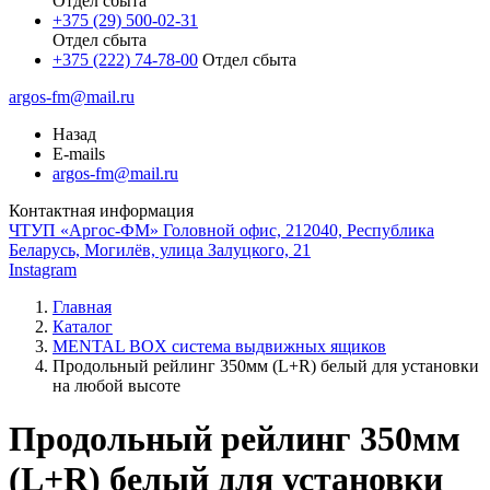
Отдел сбыта
+375 (29) 500-02-31
Отдел сбыта
+375 (222) 74-78-00
Отдел сбыта
argos-fm@mail.ru
Назад
E-mails
argos-fm@mail.ru
Контактная информация
ЧТУП «Аргос-ФМ» Головной офис, 212040, Республика
Беларусь, Могилёв, улица Залуцкого, 21
Instagram
Главная
Каталог
MENTAL BOX система выдвижных ящиков
Продольный рейлинг 350мм (L+R) белый для установки
на любой высоте
Продольный рейлинг 350мм
(L+R) белый для установки