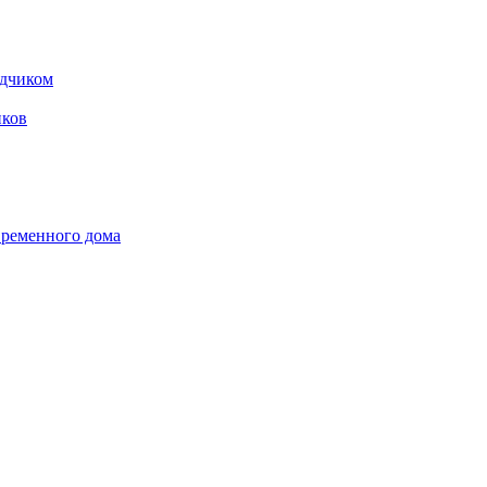
одчиком
ков
временного дома