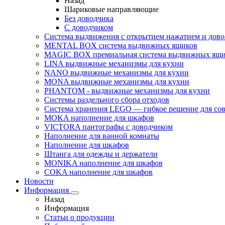
Назад
Шариковые направляющие
Без доводчика
С доводчиком
Система выдвижения с открытием нажатием и дов
MENTAL BOX система выдвижных ящиков
MAGIC BOX премиальная система выдвижных ящи
LINA выдвижные механизмы для кухни
NANO выдвижные механизмы для кухни
MONA выдвижные механизмы для кухни
PHANTOM - выдвижные механизмы для кухни
Системы раздельного сбора отходов
Система хранения LEGO — гибкое решение для со
MOKA наполнение для шкафов
VICTORA пантографы с доводчиком
Наполнение для ванной комнаты
Наполнение для шкафов
Штанга для одежды и держатели
MONIKA наполнение для шкафов
COKA наполнение для шкафов
Новости
Информация
Назад
Информация
Статьи о продукции