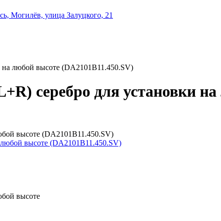
ь, Могилёв, улица Залуцкого, 21
и на любой высоте (DA2101B11.450.SV)
+R) серебро для установки на
юбой высоте (DA2101B11.450.SV)
юбой высоте