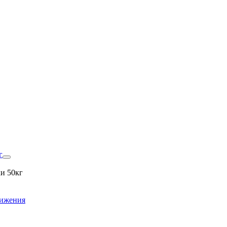
г
и 50кг
вижения