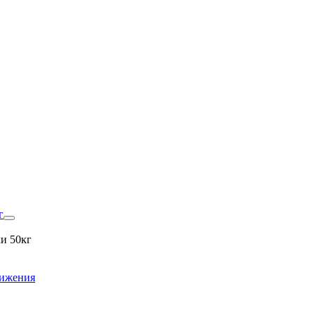
г
и 50кг
вижения