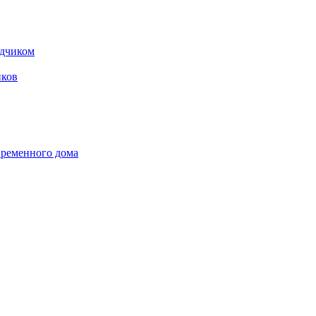
одчиком
ков
временного дома