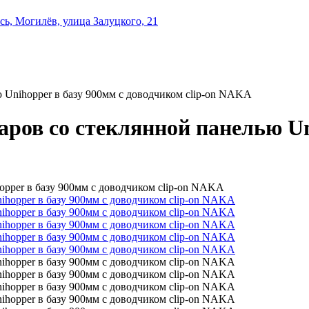
ь, Могилёв, улица Залуцкого, 21
 Unihopper в базу 900мм с доводчиком clip-on NAKA
ров со стеклянной панелью Un
opper в базу 900мм с доводчиком clip-on NAKA