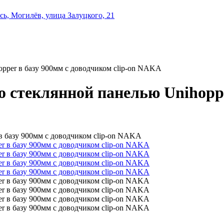
ь, Могилёв, улица Залуцкого, 21
pper в базу 900мм с доводчиком clip-on NAKA
о стеклянной панелью Unihoppe
в базу 900мм с доводчиком clip-on NAKA