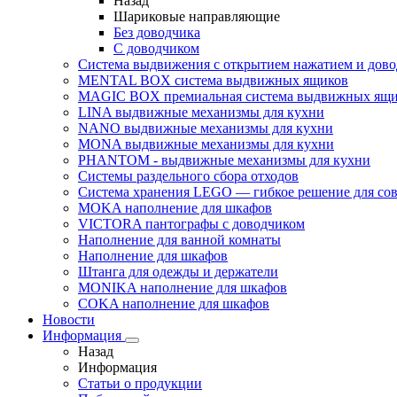
Назад
Шариковые направляющие
Без доводчика
С доводчиком
Система выдвижения с открытием нажатием и дов
MENTAL BOX система выдвижных ящиков
MAGIC BOX премиальная система выдвижных ящи
LINA выдвижные механизмы для кухни
NANO выдвижные механизмы для кухни
MONA выдвижные механизмы для кухни
PHANTOM - выдвижные механизмы для кухни
Системы раздельного сбора отходов
Система хранения LEGO — гибкое решение для со
MOKA наполнение для шкафов
VICTORA пантографы с доводчиком
Наполнение для ванной комнаты
Наполнение для шкафов
Штанга для одежды и держатели
MONIKA наполнение для шкафов
COKA наполнение для шкафов
Новости
Информация
Назад
Информация
Статьи о продукции