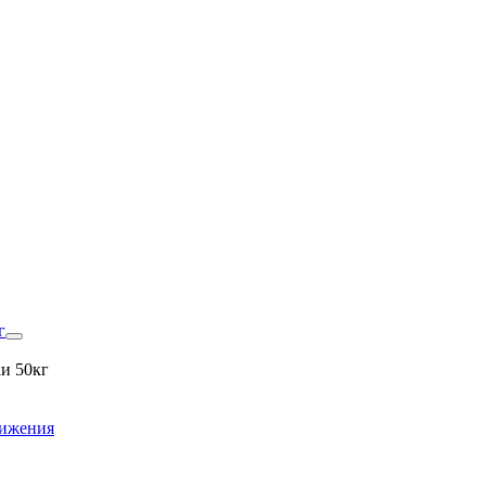
г
и 50кг
вижения