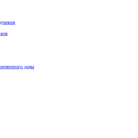
одчиком
ков
временного дома