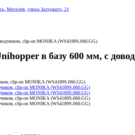
ь, Могилёв, улица Залуцкого, 21
доводчиком, clip-on MONIKA (WS4189S.060.GG)
ihopper в базу 600 мм, с дов
чиком, clip-on MONIKA (WS4189S.060.GG)