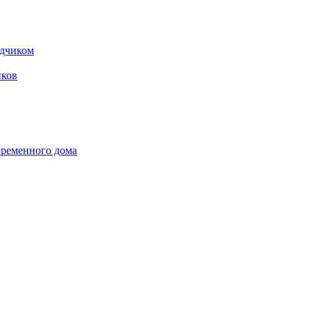
одчиком
ков
временного дома