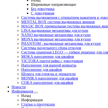
Назад
Шариковые направляющие
Без доводчика
С доводчиком
Система выдвижения с открытием нажатием и дов
MENTAL BOX система выдвижных ящиков
MAGIC BOX премиальная система выдвижных ящи
LINA выдвижные механизмы для кухни
NANO выдвижные механизмы для кухни
MONA выдвижные механизмы для кухни
PHANTOM - выдвижные механизмы для кухни
Системы раздельного сбора отходов
Система хранения LEGO — гибкое решение для со
MOKA наполнение для шкафов
VICTORA пантографы с доводчиком
Наполнение для ванной комнаты
Наполнение для шкафов
Штанга для одежды и держатели
MONIKA наполнение для шкафов
COKA наполнение для шкафов
Новости
Информация
Назад
Информация
Статьи о продукции