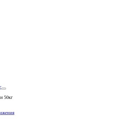
г
и 50кг
вижения