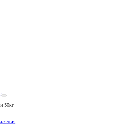
г
и 50кг
вижения