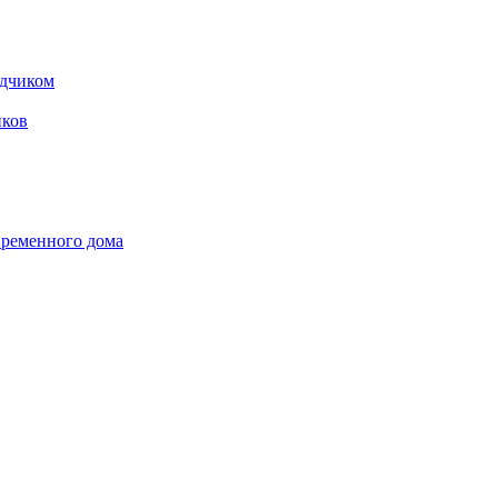
одчиком
ков
временного дома