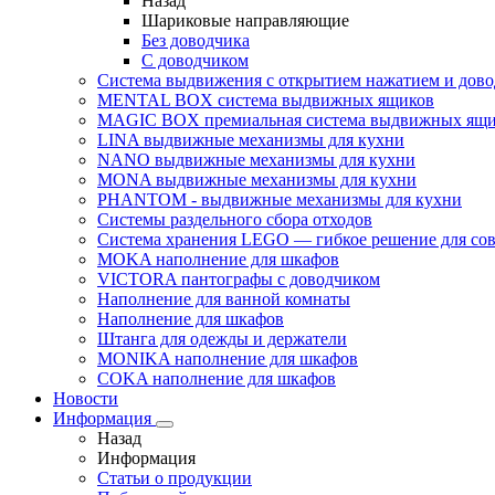
Назад
Шариковые направляющие
Без доводчика
С доводчиком
Система выдвижения с открытием нажатием и дов
MENTAL BOX система выдвижных ящиков
MAGIC BOX премиальная система выдвижных ящи
LINA выдвижные механизмы для кухни
NANO выдвижные механизмы для кухни
MONA выдвижные механизмы для кухни
PHANTOM - выдвижные механизмы для кухни
Системы раздельного сбора отходов
Система хранения LEGO — гибкое решение для со
MOKA наполнение для шкафов
VICTORA пантографы с доводчиком
Наполнение для ванной комнаты
Наполнение для шкафов
Штанга для одежды и держатели
MONIKA наполнение для шкафов
COKA наполнение для шкафов
Новости
Информация
Назад
Информация
Статьи о продукции