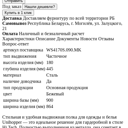
Отправить
Под заказ
Нашли дешевле?
Купить в 1 клик
Доставка
Доставляем фурнитуру по всей территории РБ
Самовывоз
Республика Беларусь, г. Могилёв, ул. Залуцкого,
21
Оплата
Наличный и безналичный расчет
Характеристики
Описание
Документы
Новости
Отзывы
Вопрос-ответ
артикул поставщика
WS4170S.090.MK
тип выдвижения
Частичное
высота изделия (мм)
180
глубина изделия (мм)
445
материал
Сталь
наличие доводчика
Да
тип продукции
Основная продукция
цвет
Бежевый
ширина базы (мм)
900
ширина изделия (мм)
864
Стильная и удобная выдвижная полка для одежды и белья
Unihopper — это идеальное решение для гардеробной в стиле
Hi Tech. Полностью выполненная из металла, она сочетает в