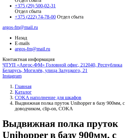
Отдел сбыта
+375 (29) 500-02-31
Отдел сбыта
+375 (222) 74-78-00
Отдел сбыта
argos-fm@mail.ru
Назад
E-mails
argos-fm@mail.ru
Контактная информация
ЧТУП «Аргос-ФМ» Головной офис, 212040, Республика
Беларусь, Могилёв, улица Залуцкого, 21
Instagram
Главная
Каталог
COKA наполнение для шкафов
Выдвижная полка пруток Unihopper в базу 900мм, c
доводчиком, clip-on, COKA
Выдвижная полка пруток
Unihopper в базу 900мм, c