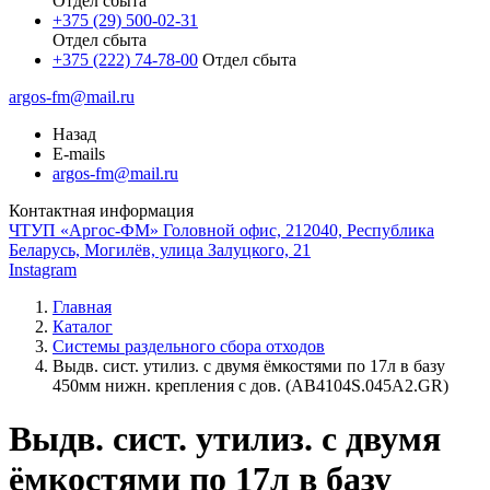
Отдел сбыта
+375 (29) 500-02-31
Отдел сбыта
+375 (222) 74-78-00
Отдел сбыта
argos-fm@mail.ru
Назад
E-mails
argos-fm@mail.ru
Контактная информация
ЧТУП «Аргос-ФМ» Головной офис, 212040, Республика
Беларусь, Могилёв, улица Залуцкого, 21
Instagram
Главная
Каталог
Системы раздельного сбора отходов
Выдв. сист. утилиз. с двумя ёмкостями по 17л в базу
450мм нижн. крепления с дов. (AB4104S.045A2.GR)
Выдв. сист. утилиз. с двумя
ёмкостями по 17л в базу