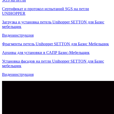
SGS на петли
Сертификат и протокол испытаний SGS на петли
UNIHOPPER
Загрузка и установка петель Unihopper SETTON для Базис
мебельщик
Видеоинструкция
Фрагменты петель Unihopper SETTON для Базис Мебельщик
Архивы для установки в САПР Базис-Мебельщик
Установка фасадов на петли Unihopper SETTON для Базис
мебельщик
Видеоинструкция