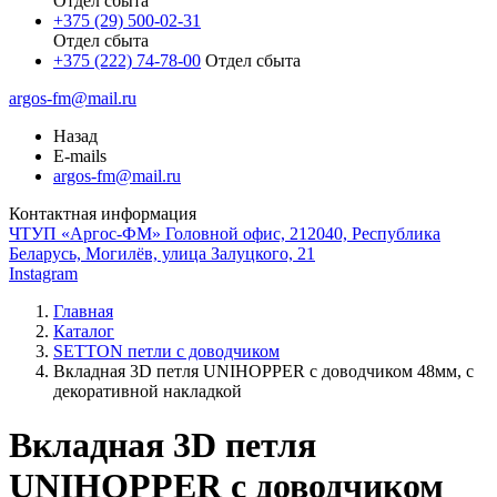
Отдел сбыта
+375 (29) 500-02-31
Отдел сбыта
+375 (222) 74-78-00
Отдел сбыта
argos-fm@mail.ru
Назад
E-mails
argos-fm@mail.ru
Контактная информация
ЧТУП «Аргос-ФМ» Головной офис, 212040, Республика
Беларусь, Могилёв, улица Залуцкого, 21
Instagram
Главная
Каталог
SETTON петли с доводчиком
Вкладная 3D петля UNIHOPPER с доводчиком 48мм, с
декоративной накладкой
Вкладная 3D петля
UNIHOPPER с доводчиком