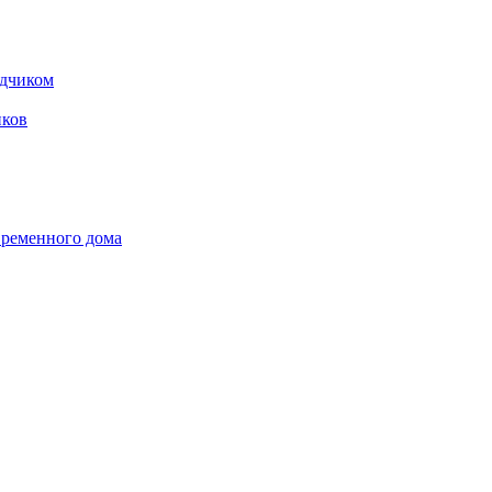
одчиком
ков
временного дома