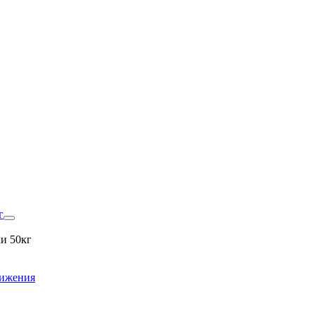
г
и 50кг
вижения