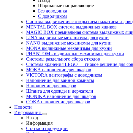
Назад
Шариковые направляющие
Без доводчика
С доводчиком
Система выдвижения с открытием нажатием и дов
MENTAL BOX система выдвижных ящиков
MAGIC BOX премиальная система выдвижных ящи
LINA выдвижные механизмы для кухни
NANO выдвижные механизмы для кухни
MONA выдвижные механизмы для кухни
PHANTOM - выдвижные механизмы для кухни
Системы раздельного сбора отходов
Система хранения LEGO — гибкое решение для со
MOKA наполнение для шкафов
VICTORA пантографы с доводчиком
Наполнение для ванной комнаты
Наполнение для шкафов
Штанга для одежды и держатели
MONIKA наполнение для шкафов
COKA наполнение для шкафов
Новости
Информация
Назад
Информация
Статьи о продукции