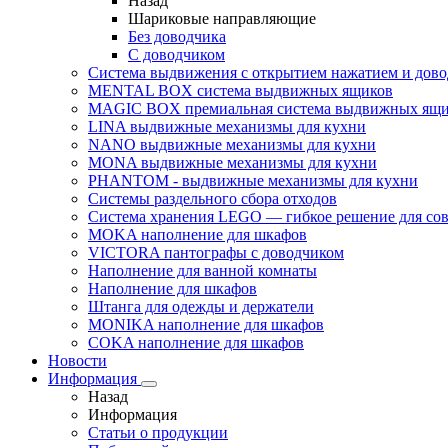
Назад
Шариковые направляющие
Без доводчика
С доводчиком
Система выдвижения с открытием нажатием и дов
MENTAL BOX система выдвижных ящиков
MAGIC BOX премиальная система выдвижных ящи
LINA выдвижные механизмы для кухни
NANO выдвижные механизмы для кухни
MONA выдвижные механизмы для кухни
PHANTOM - выдвижные механизмы для кухни
Системы раздельного сбора отходов
Система хранения LEGO — гибкое решение для со
MOKA наполнение для шкафов
VICTORA пантографы с доводчиком
Наполнение для ванной комнаты
Наполнение для шкафов
Штанга для одежды и держатели
MONIKA наполнение для шкафов
COKA наполнение для шкафов
Новости
Информация
Назад
Информация
Статьи о продукции