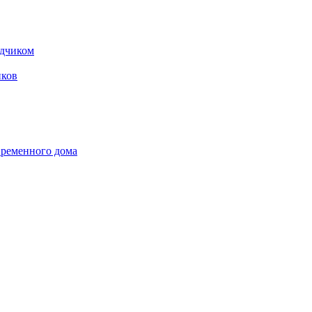
одчиком
ков
временного дома