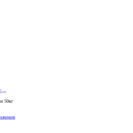
г
и 50кг
вижения