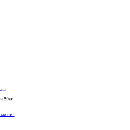
г
и 50кг
вижения