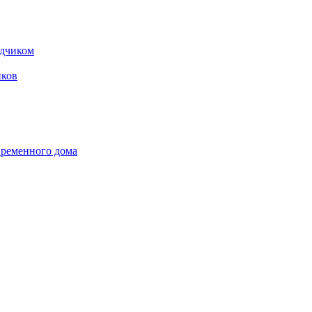
одчиком
ков
временного дома