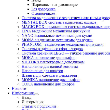
Назад
Шариковые направляющие
Без доводчика
С доводчиком
Система выдвижения с открытием нажатием и дов
MENTAL BOX система выдвижных ящиков
MAGIC BOX премиальная система выдвижных ящи
LINA выдвижные механизмы для кухни
NANO выдвижные механизмы для кухни
MONA выдвижные механизмы для кухни
PHANTOM - выдвижные механизмы для кухни
Системы раздельного сбора отходов
Система хранения LEGO — гибкое решение для со
MOKA наполнение для шкафов
VICTORA пантографы с доводчиком
Наполнение для ванной комнаты
Наполнение для шкафов
Штанга для одежды и держатели
MONIKA наполнение для шкафов
COKA наполнение для шкафов
Новости
Информация
Назад
Информация
Статьи о продукции