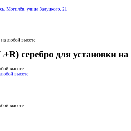
ь, Могилёв, улица Залуцкого, 21
 на любой высоте
+R) серебро для установки на
юбой высоте
юбой высоте