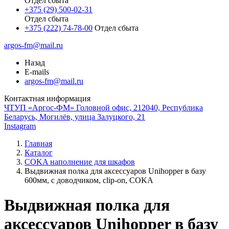
Отдел сбыта
+375 (29) 500-02-31
Отдел сбыта
+375 (222) 74-78-00
Отдел сбыта
argos-fm@mail.ru
Назад
E-mails
argos-fm@mail.ru
Контактная информация
ЧТУП «Аргос-ФМ» Головной офис, 212040, Республика
Беларусь, Могилёв, улица Залуцкого, 21
Instagram
Главная
Каталог
COKA наполнение для шкафов
Выдвижная полка для аксессуаров Unihopper в базу
600мм, с доводчиком, clip-on, COKA
Выдвижная полка для
аксессуаров Unihopper в базу