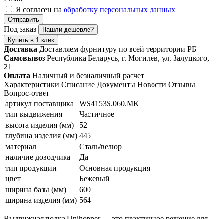
Я согласен на
обработку персональных данных
Отправить
Под заказ
Нашли дешевле?
Купить в 1 клик
Доставка
Доставляем фурнитуру по всей территории РБ
Самовывоз
Республика Беларусь, г. Могилёв, ул. Залуцкого,
21
Оплата
Наличный и безналичный расчет
Характеристики
Описание
Документы
Новости
Отзывы
Вопрос-ответ
артикул поставщика
WS4153S.060.MK
тип выдвижения
Частичное
высота изделия (мм)
52
глубина изделия (мм)
445
материал
Сталь/велюр
наличие доводчика
Да
тип продукции
Основная продукция
цвет
Бежевый
ширина базы (мм)
600
ширина изделия (мм)
564
Выдвижная полка Unihopper — это практичное решение для